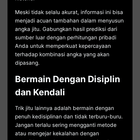
Meski tidak selalu akurat, informasi ini bisa
menjadi acuan tambahan dalam menyusun
angka jitu. Gabungkan hasil prediksi dari
sumber luar dengan perhitungan pribadi
Anda untuk memperkuat kepercayaan
terhadap kombinasi angka yang akan
dipasang.
Bermain Dengan Disiplin
dan Kendali
Trik jitu lainnya adalah bermain dengan
penuh kedisiplinan dan tidak terburu-buru.
Jangan terlalu sering mengganti metode
atau mengejar kekalahan dengan