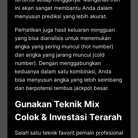
ini akan sangat membantu Anda dalam
menyusun prediksi yang lebih akurat.
Perhatikan juga hasil keluaran mingguan
yang bisa dianalisis untuk menemukan
angka yang sering muncul (hot number)
dan angka yang jarang muncul (cold
number). Dengan menggabungkan
keduanya dalam satu kombinasi, Anda
bisa menyusun angka yang lebih seimbang
dan berpotensi tembus jackpot besar.
Gunakan Teknik Mix
Colok & Investasi Terarah
Salah satu teknik favorit pemain profesional