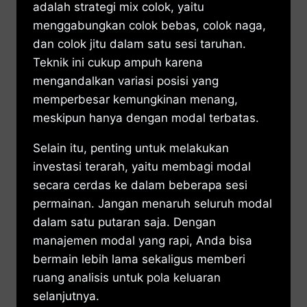
adalah strategi mix colok, yaitu
menggabungkan colok bebas, colok naga,
dan colok jitu dalam satu sesi taruhan.
Teknik ini cukup ampuh karena
mengandalkan variasi posisi yang
memperbesar kemungkinan menang,
meskipun hanya dengan modal terbatas.
Selain itu, penting untuk melakukan
investasi terarah, yaitu membagi modal
secara cerdas ke dalam beberapa sesi
permainan. Jangan menaruh seluruh modal
dalam satu putaran saja. Dengan
manajemen modal yang rapi, Anda bisa
bermain lebih lama sekaligus memberi
ruang analisis untuk pola keluaran
selanjutnya.