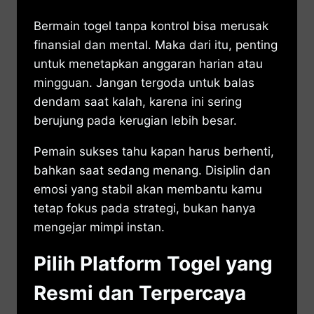
Bermain togel tanpa kontrol bisa merusak
finansial dan mental. Maka dari itu, penting
untuk menetapkan anggaran harian atau
mingguan. Jangan tergoda untuk balas
dendam saat kalah, karena ini sering
berujung pada kerugian lebih besar.
Pemain sukses tahu kapan harus berhenti,
bahkan saat sedang menang. Disiplin dan
emosi yang stabil akan membantu kamu
tetap fokus pada strategi, bukan hanya
mengejar mimpi instan.
Pilih Platform Togel yang
Resmi dan Terpercaya