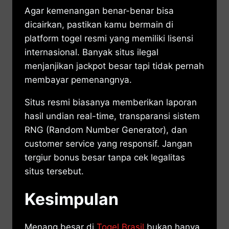
Agar kemenangan benar-benar bisa
dicairkan, pastikan kamu bermain di
platform togel resmi yang memiliki lisensi
internasional. Banyak situs ilegal
menjanjikan jackpot besar tapi tidak pernah
membayar pemenangnya.
Situs resmi biasanya memberikan laporan
hasil undian real-time, transparansi sistem
RNG (Random Number Generator), dan
customer service yang responsif. Jangan
tergiur bonus besar tanpa cek legalitas
situs tersebut.
Kesimpulan
Menang besar di
Togel Brasil
bukan hanya