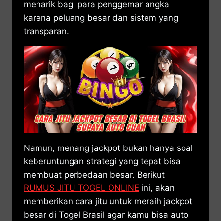
menarik bagi para penggemar angka
karena peluang besar dan sistem yang
transparan.
Namun, menang jackpot bukan hanya soal
keberuntungan strategi yang tepat bisa
membuat perbedaan besar. Berikut
RUMUS JITU TOGEL ONLINE
ini, akan
memberikan cara jitu untuk meraih jackpot
besar di Togel Brasil agar kamu bisa auto