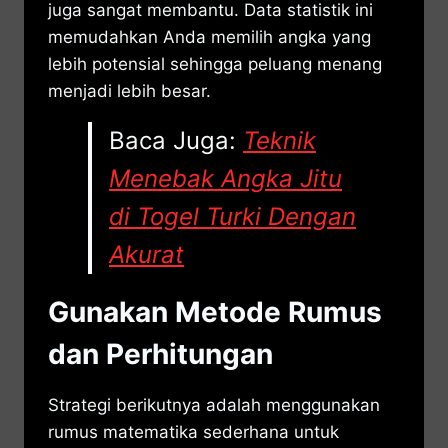
juga sangat membantu. Data statistik ini
memudahkan Anda memilih angka yang
lebih potensial sehingga peluang menang
menjadi lebih besar.
Baca Juga:
Teknik
Menebak Angka Jitu
di Togel Turki Dengan
Akurat
Gunakan Metode Rumus
dan Perhitungan
Strategi berikutnya adalah menggunakan
rumus matematika sederhana untuk