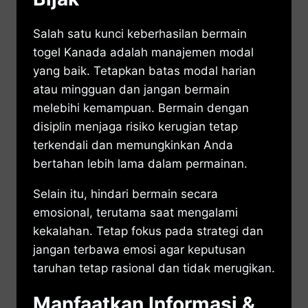
Salah satu kunci keberhasilan bermain
togel Kanada adalah manajemen modal
yang baik. Tetapkan batas modal harian
atau mingguan dan jangan bermain
melebihi kemampuan. Bermain dengan
disiplin menjaga risiko kerugian tetap
terkendali dan memungkinkan Anda
bertahan lebih lama dalam permainan.
Selain itu, hindari bermain secara
emosional, terutama saat mengalami
kekalahan. Tetap fokus pada strategi dan
jangan terbawa emosi agar keputusan
taruhan tetap rasional dan tidak merugikan.
Manfaatkan Informasi &