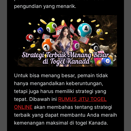
pengundian yang menarik.
Untuk bisa menang besar, pemain tidak
hanya mengandalkan keberuntungan,
tetapi juga harus memiliki strategi yang
tepat. Dibawah ini
RUMUS JITU TOGEL
ONLINE
akan membahas tentang strategi
terbaik yang dapat membantu Anda meraih
kemenangan maksimal di togel Kanada.