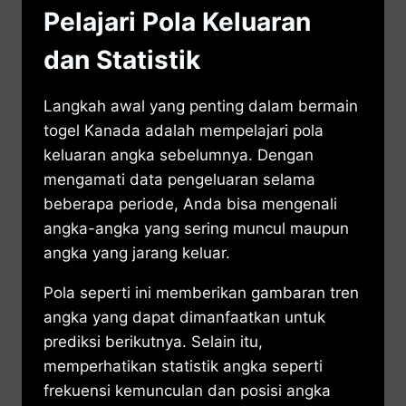
Pelajari Pola Keluaran
dan Statistik
Langkah awal yang penting dalam bermain
togel Kanada adalah mempelajari pola
keluaran angka sebelumnya. Dengan
mengamati data pengeluaran selama
beberapa periode, Anda bisa mengenali
angka-angka yang sering muncul maupun
angka yang jarang keluar.
Pola seperti ini memberikan gambaran tren
angka yang dapat dimanfaatkan untuk
prediksi berikutnya. Selain itu,
memperhatikan statistik angka seperti
frekuensi kemunculan dan posisi angka