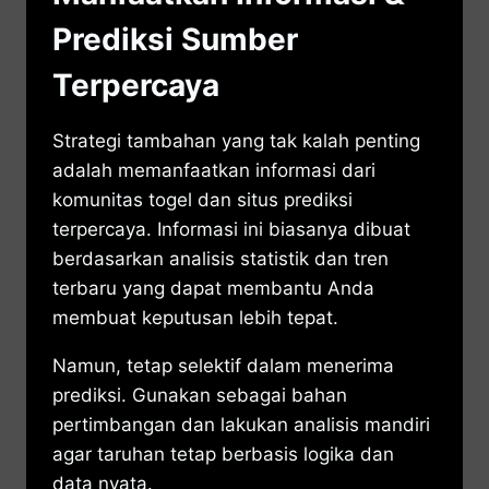
Prediksi Sumber
Terpercaya
Strategi tambahan yang tak kalah penting
adalah memanfaatkan informasi dari
komunitas togel dan situs prediksi
terpercaya. Informasi ini biasanya dibuat
berdasarkan analisis statistik dan tren
terbaru yang dapat membantu Anda
membuat keputusan lebih tepat.
Namun, tetap selektif dalam menerima
prediksi. Gunakan sebagai bahan
pertimbangan dan lakukan analisis mandiri
agar taruhan tetap berbasis logika dan
data nyata.