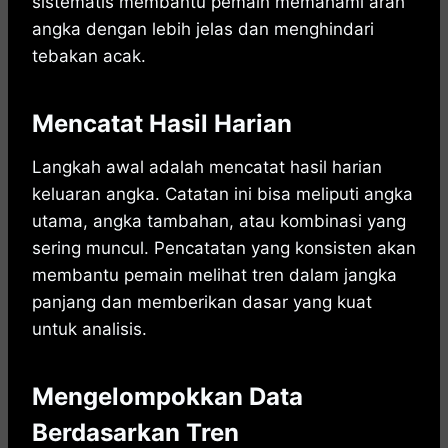
sistematis membantu pemain memahami arah
angka dengan lebih jelas dan menghindari
tebakan acak.
Mencatat Hasil Harian
Langkah awal adalah mencatat hasil harian
keluaran angka. Catatan ini bisa meliputi angka
utama, angka tambahan, atau kombinasi yang
sering muncul. Pencatatan yang konsisten akan
membantu pemain melihat tren dalam jangka
panjang dan memberikan dasar yang kuat
untuk analisis.
Mengelompokkan Data
Berdasarkan Tren