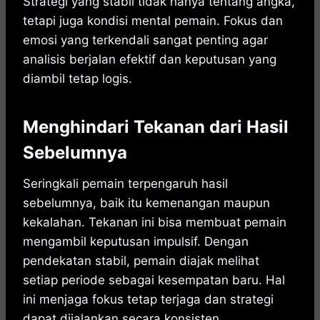
Strategi yang stabil tidak hanya tentang angka,
tetapi juga kondisi mental pemain. Fokus dan
emosi yang terkendali sangat penting agar
analisis berjalan efektif dan keputusan yang
diambil tetap logis.
Menghindari Tekanan dari Hasil
Sebelumnya
Seringkali pemain terpengaruh hasil
sebelumnya, baik itu kemenangan maupun
kekalahan. Tekanan ini bisa membuat pemain
mengambil keputusan impulsif. Dengan
pendekatan stabil, pemain diajak melihat
setiap periode sebagai kesempatan baru. Hal
ini menjaga fokus tetap terjaga dan strategi
dapat dijalankan secara konsisten.