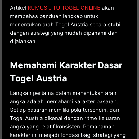
Artikel
RUMUS JITU TOGEL ONLINE
akan
membahas panduan lengkap untuk
menentukan arah Togel Austria secara stabil
dengan strategi yang mudah dipahami dan
dijalankan.
Memahami Karakter Dasar
Togel Austria
Langkah pertama dalam menentukan arah
angka adalah memahami karakter pasaran.
Setiap pasaran memiliki pola tersendiri, dan
Togel Austria dikenal dengan ritme keluaran
angka yang relatif konsisten. Pemahaman
karakter ini menjadi fondasi bagi strategi yang