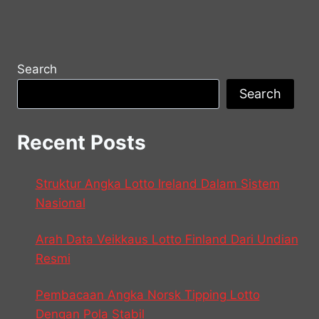
Search
Search
Recent Posts
Struktur Angka Lotto Ireland Dalam Sistem
Nasional
Arah Data Veikkaus Lotto Finland Dari Undian
Resmi
Pembacaan Angka Norsk Tipping Lotto
Dengan Pola Stabil