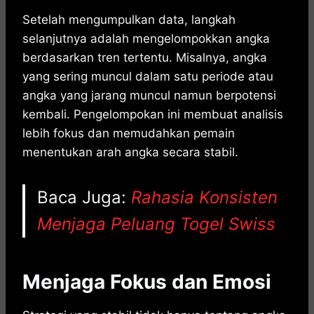
Setelah mengumpulkan data, langkah
selanjutnya adalah mengelompokkan angka
berdasarkan tren tertentu. Misalnya, angka
yang sering muncul dalam satu periode atau
angka yang jarang muncul namun berpotensi
kembali. Pengelompokan ini membuat analisis
lebih fokus dan memudahkan pemain
menentukan arah angka secara stabil.
Baca Juga:
Rahasia Konsisten
Menjaga Peluang Togel Swiss
Menjaga Fokus dan Emosi