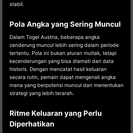
stabil.
Pola Angka yang Sering Muncul
Dalam Togel Austria, beberapa angka
cenderung muncul lebih sering dalam periode
tertentu. Pola ini bukan aturan mutlak, tetapi
kecenderungan yang bisa diamati dari data
historis. Dengan mencatat hasil keluaran
secara rutin, pemain dapat mengenali angka
mana yang berpotensi muncul dan menentukan
strategi yang lebih terarah.
Ritme Keluaran yang Perlu
Diperhatikan